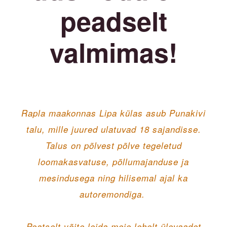
peadselt
valmimas!
Rapla maakonnas Lipa külas asub Punakivi
talu, mille juured ulatuvad 18 sajandisse.
Talus on põlvest põlve tegeletud
loomakasvatuse, põllumajanduse ja
mesindusega ning hilisemal ajal ka
autoremondiga.
Peatselt võite leida meie lehelt ülevaadet